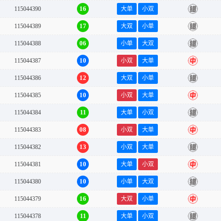
16
115044390
大单
小双
错
17
115044389
大双
小单
错
06
115044388
小单
大双
错
10
115044387
小双
大单
中
12
115044386
大双
小单
错
10
115044385
小双
大单
中
11
115044384
大单
小双
错
08
115044383
小双
大单
中
13
115044382
小双
大单
错
10
115044381
大单
小双
中
10
115044380
小单
大双
错
16
115044379
大双
小单
中
11
115044378
大单
小双
错