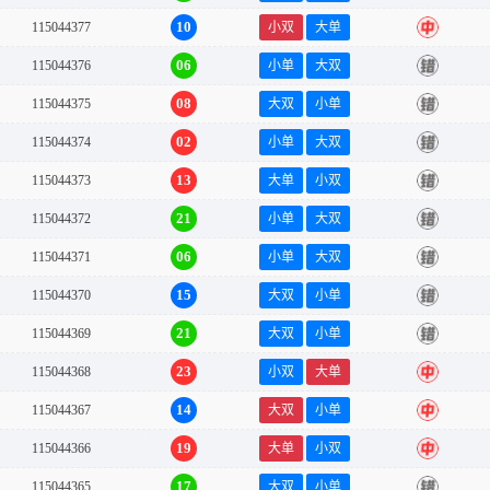
10
115044377
小双
大单
中
06
115044376
小单
大双
错
08
115044375
大双
小单
错
02
115044374
小单
大双
错
13
115044373
大单
小双
错
21
115044372
小单
大双
错
06
115044371
小单
大双
错
15
115044370
大双
小单
错
21
115044369
大双
小单
错
23
115044368
小双
大单
中
14
115044367
大双
小单
中
19
115044366
大单
小双
中
17
115044365
大双
小单
错