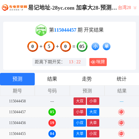
易记地址-28yc.com 加拿大28-预测|加拿大PC结果查询|加拿大PC在线预测|28在线预测咪牌查询_专注研究咪牌_加拿大PC结果走势_官方数据!
台湾28
第
115044457
期 开奖结果
+
+
=
0
5
0
05
小
单
距离下期开奖：
13
:
22
咪牌
预测
结果
走势
统计
期号
号码
预测
结果
115044458
---
大双
小单
---
05
115044457
小单
大双
中
19
115044456
小双
大单
中
04
115044455
大单
小双
中