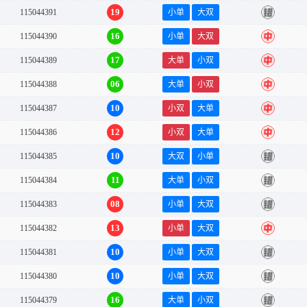
19
115044391
小单
大双
错
16
115044390
小单
大双
中
17
115044389
大单
小双
中
06
115044388
大单
小双
中
10
115044387
小双
大单
中
12
115044386
小双
大单
中
10
115044385
大双
小单
错
11
115044384
大单
小双
错
08
115044383
小单
大双
错
13
115044382
小单
大双
中
10
115044381
小单
大双
错
10
115044380
小单
大双
错
16
115044379
大单
小双
错