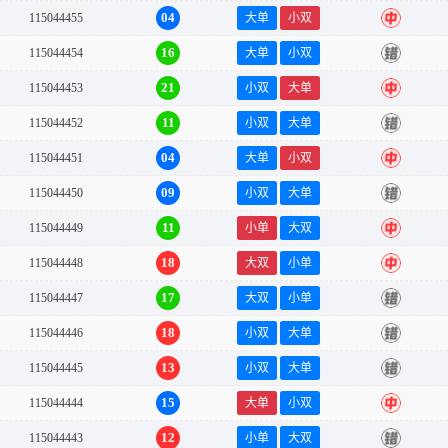
04
115044455
大单
小双
中
16
115044454
大单
小双
错
21
115044453
小双
大单
中
11
115044452
小双
大单
错
04
115044451
大单
小双
中
09
115044450
小双
大单
错
11
115044449
小单
大双
中
18
115044448
大双
小单
中
17
115044447
大双
小单
错
18
115044446
小双
大单
错
13
115044445
小双
大单
错
15
115044444
大单
小双
中
12
115044443
小单
大双
错