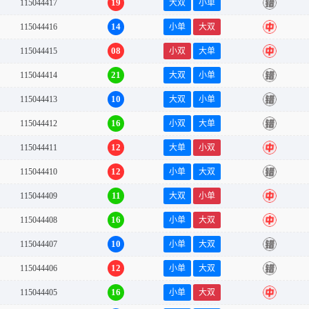
19
115044417
大双
小单
错
14
115044416
小单
大双
中
08
115044415
小双
大单
中
21
115044414
大双
小单
错
10
115044413
大双
小单
错
16
115044412
小双
大单
错
12
115044411
大单
小双
中
12
115044410
小单
大双
错
11
115044409
大双
小单
中
16
115044408
小单
大双
中
10
115044407
小单
大双
错
12
115044406
小单
大双
错
16
115044405
小单
大双
中