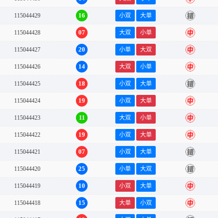
16
115044429
小双
大单
错
07
115044428
大双
小单
中
20
115044427
小单
大双
中
14
115044426
大双
小单
中
18
115044425
小双
大单
错
19
115044424
小双
大单
中
11
115044423
大双
小单
中
19
115044422
小双
大单
中
07
115044421
小双
大单
错
25
115044420
小单
大双
错
10
115044419
小双
大单
中
15
115044418
大单
小双
中