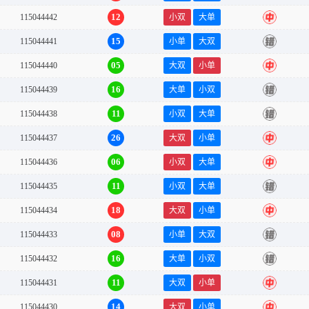
12
115044442
小双
大单
中
15
115044441
小单
大双
错
05
115044440
大双
小单
中
16
115044439
大单
小双
错
11
115044438
小双
大单
错
26
115044437
大双
小单
中
06
115044436
小双
大单
中
11
115044435
小双
大单
错
18
115044434
大双
小单
中
08
115044433
小单
大双
错
16
115044432
大单
小双
错
11
115044431
大双
小单
中
14
115044430
大双
小单
中