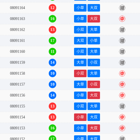
12
08091164
小单
大双
错
16
08091163
小单
大双
中
13
08091162
小双
大单
错
17
08091161
大双
小单
错
11
08091160
小双
大单
错
14
08091159
大单
小双
错
10
08091158
小双
大单
中
10
08091157
大单
小双
中
14
08091156
小单
大双
中
13
08091155
小双
大单
错
13
08091154
小单
大双
中
16
08091153
小单
大双
中
17
08091152
小单
大双
错