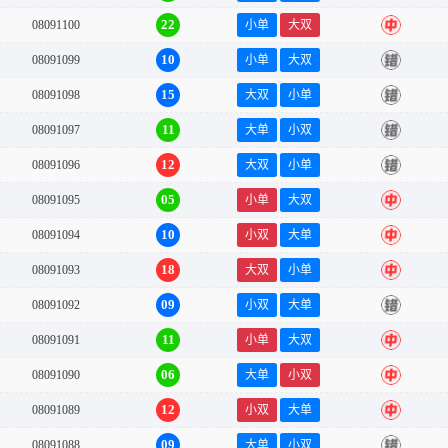
22
08091100
小单
大双
中
10
08091099
小单
大双
错
15
08091098
大双
小单
错
11
08091097
大单
小双
错
12
08091096
大双
小单
错
05
08091095
小单
大双
中
10
08091094
小双
大单
中
18
08091093
大双
小单
中
09
08091092
小双
大单
错
11
08091091
小单
大双
中
06
08091090
大单
小双
中
12
08091089
小双
大单
中
09
08091088
大单
小双
错