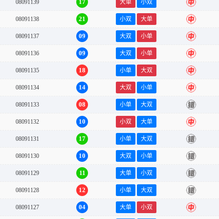
17
08091139
大单
小双
中
21
08091138
小双
大单
中
09
08091137
大双
小单
中
09
08091136
大双
小单
中
18
08091135
小单
大双
中
14
08091134
大双
小单
中
08
08091133
小单
大双
错
10
08091132
小双
大单
中
17
08091131
小单
大双
错
10
08091130
大双
小单
错
11
08091129
大单
小双
错
12
08091128
小单
大双
错
04
08091127
大单
小双
中