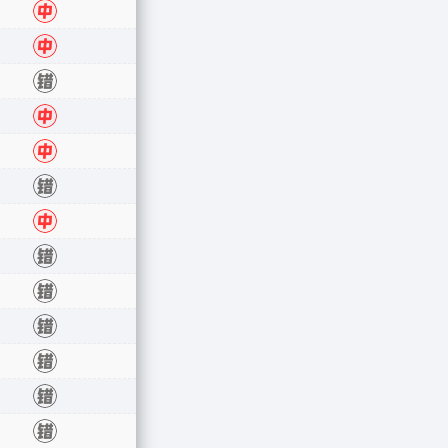
中
中
中
错
中
中
错
中
错
错
错
错
错