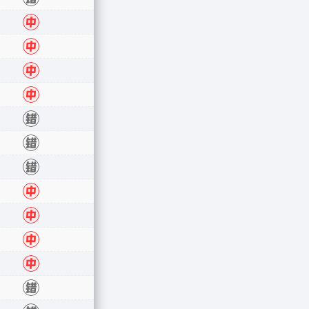
错
中
中
中
中
错
错
错
中
中
中
中