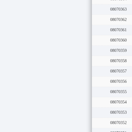
08070364
08070363
08070362
08070361
08070360
08070359
08070358
08070357
08070356
08070355
08070354
08070353