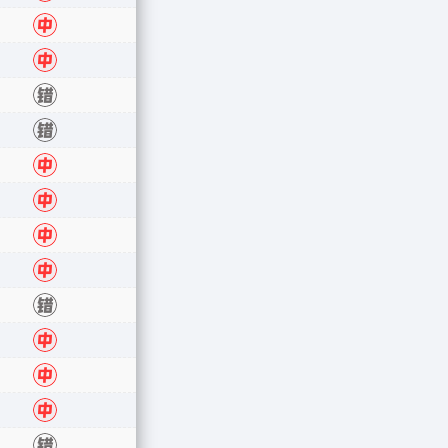
中
中
中
错
错
中
中
中
中
错
中
中
中