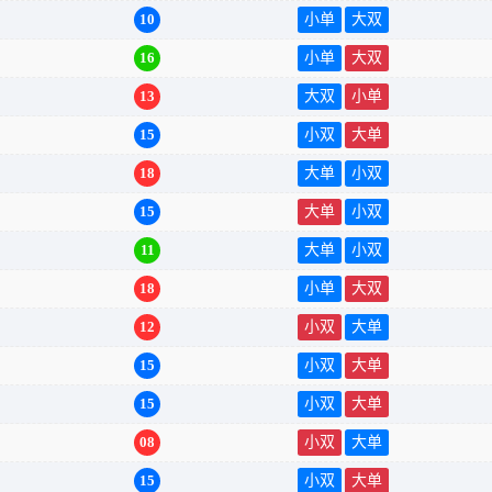
11
小双
大单
10
小单
大双
16
小单
大双
13
大双
小单
15
小双
大单
18
大单
小双
15
大单
小双
11
大单
小双
18
小单
大双
12
小双
大单
15
小双
大单
15
小双
大单
08
小双
大单