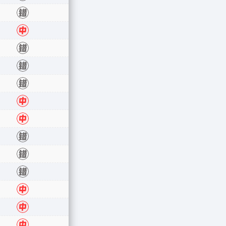
错
中
错
错
错
中
中
错
错
错
中
中
中