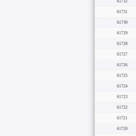
61732
61731
61730
61729
61728
61727
61726
61725
61724
61723
61722
61721
61720