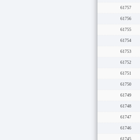
61757
61756
61755
61754
61753
61752
61751
61750
61749
61748
61747
61746
61745