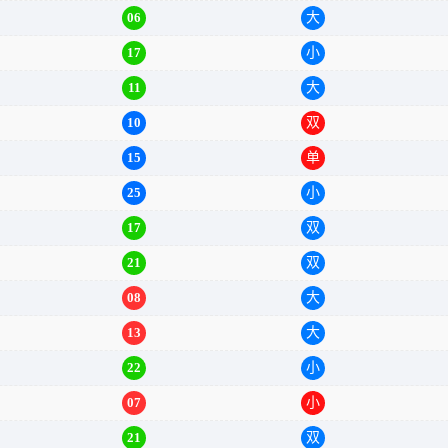
06
大
17
小
11
大
10
双
15
单
25
小
17
双
21
双
08
大
13
大
22
小
07
小
21
双