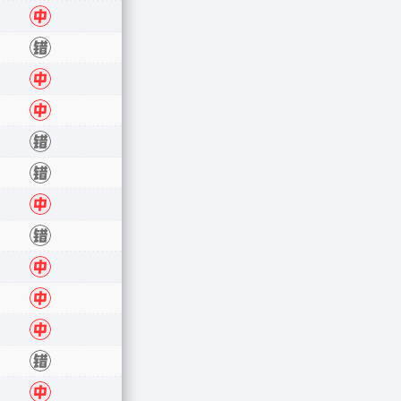
中
错
中
中
错
错
中
错
中
中
中
错
中