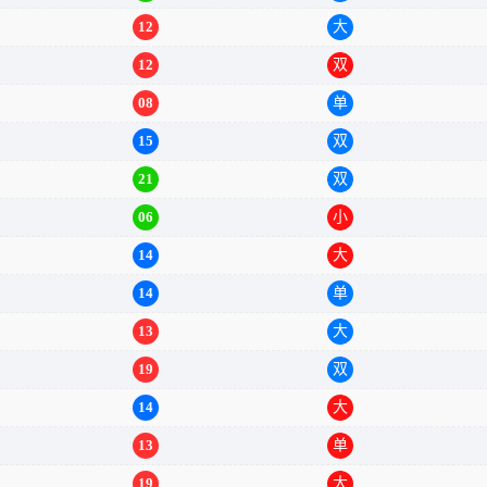
12
大
12
双
08
单
15
双
21
双
06
小
14
大
14
单
13
大
19
双
14
大
13
单
19
大