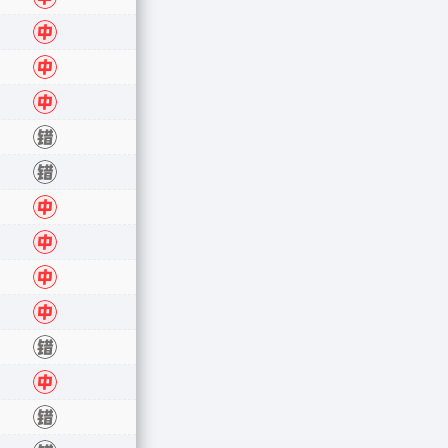
中
中
中
错
错
中
中
中
中
错
中
错