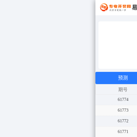
预测
期号
61774
61773
61772
61771