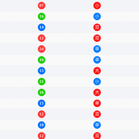
07
小
16
小
14
双
12
双
24
单
16
单
15
大
21
小
16
大
15
单
12
双
10
单
12
双