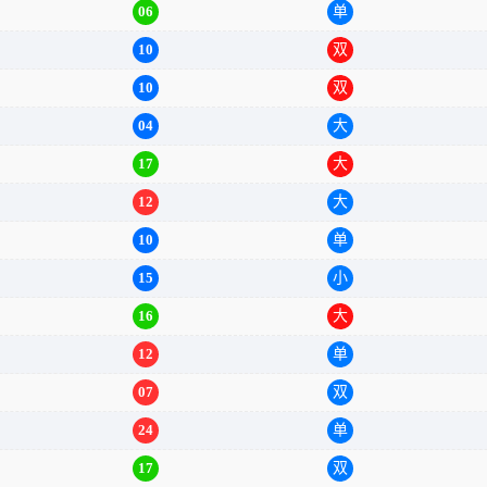
06
单
10
双
10
双
04
大
17
大
12
大
10
单
15
小
16
大
12
单
07
双
24
单
17
双