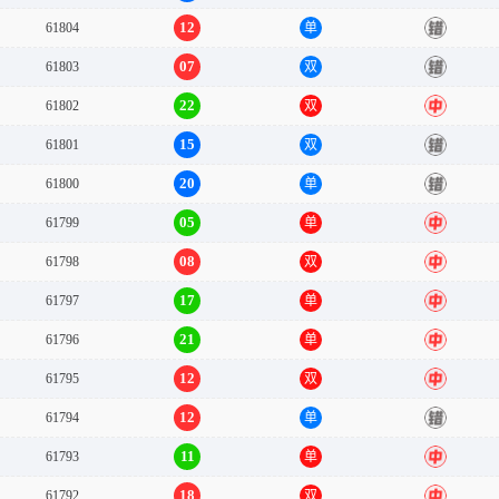
12
61804
单
错
07
61803
双
错
22
61802
双
中
15
61801
双
错
20
61800
单
错
05
61799
单
中
08
61798
双
中
17
61797
单
中
21
61796
单
中
12
61795
双
中
12
61794
单
错
11
61793
单
中
18
61792
双
中