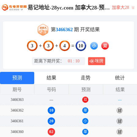
易记地址-28yc.com 加拿大28-预测|加拿大PC结果查询|加拿大PC在线预测|28在线预测咪牌查询_专注研究咪牌_加拿大PC结果走势_官方数据!
加拿大28
第
3466362
期 开奖结果
+
+
=
3
3
4
10
小
双
距离下期开奖：
01
:
10
咪牌
预测
结果
走势
统计
期号
号码
预测
结果
3466363
---
双
---
10
3466362
单
错
20
3466361
小
错
02
3466360
单
错