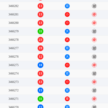
13
3466282
双
错
13
3466281
小
中
13
3466280
小
中
11
3466279
大
错
23
3466278
大
中
19
3466277
双
错
12
3466276
大
错
10
3466275
小
中
13
3466274
双
错
13
3466273
小
中
15
3466272
双
错
11
3466271
单
中
15
3466270
双
错