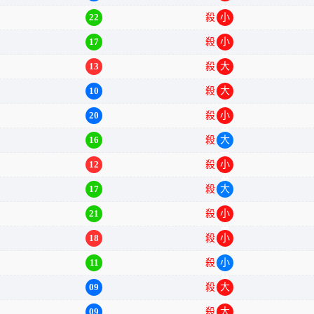
22
殺
小单
17
殺
小单
13
殺
大双
10
殺
大单
20
殺
小单
16
殺
大双
12
殺
小单
17
殺
大单
21
殺
小单
18
殺
小单
11
殺
小单
09
殺
大单
09
殺
大双