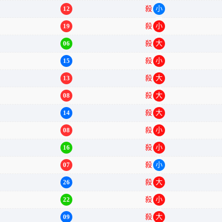
12
殺
小双
19
殺
小单
06
殺
大单
15
殺
小单
13
殺
大单
08
殺
大单
14
殺
大单
08
殺
小单
16
殺
小单
07
殺
小单
26
殺
大单
22
殺
小单
09
殺
大双