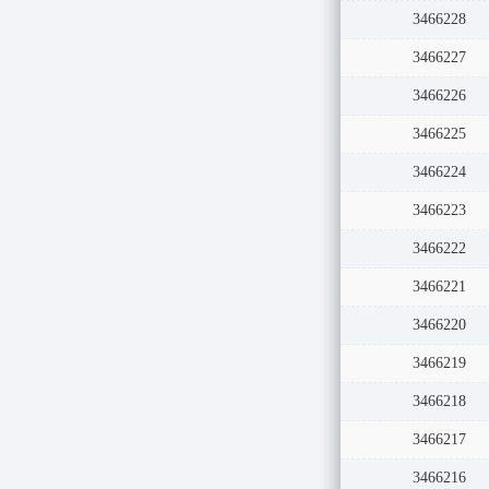
3466228
3466227
3466226
3466225
3466224
3466223
3466222
3466221
3466220
3466219
3466218
3466217
3466216