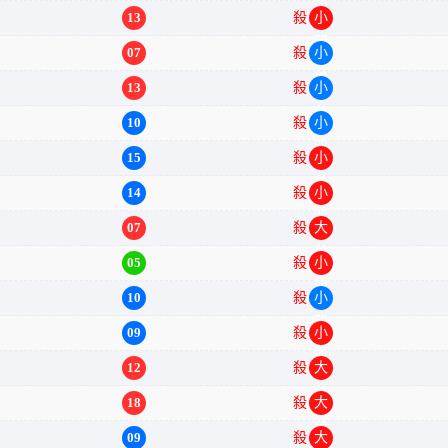
13
殺
小双
07
殺
小单
13
殺
小单
10
殺
小双
15
殺
小单
14
殺
小双
07
殺
大单
05
殺
小双
10
殺
小双
09
殺
小双
12
殺
大单
18
殺
大单
09
殺
大单