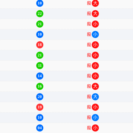
10
殺
大双
22
殺
大单
21
殺
小单
10
殺
小双
18
殺
小单
21
殺
小单
11
殺
小双
14
殺
小双
16
殺
大单
20
殺
大双
19
殺
小双
10
殺
小双
04
殺
小单