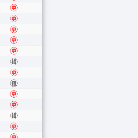
中
中
中
中
中
错
中
错
中
中
错
中
中