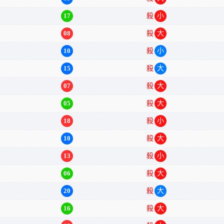
17
殺
小双
08
殺
大单
10
殺
小双
15
殺
大单
07
殺
大双
05
殺
大单
18
殺
小单
10
殺
大双
13
殺
小双
06
殺
大单
20
殺
大双
16
殺
大单