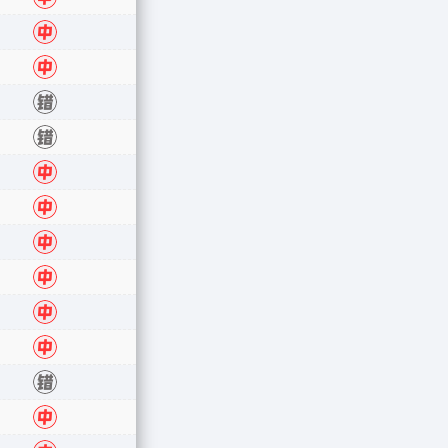
中
中
错
错
中
中
中
中
中
中
错
中