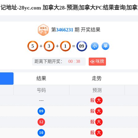
第
3466231
期 开奖结果
+
+
=
5
3
1
09
小
单
距离下期开奖：
00
:
38
咪牌
结果
走势
号码
预测
---
殺
大单
09
殺
大单
12
殺
大单
10
殺
大双