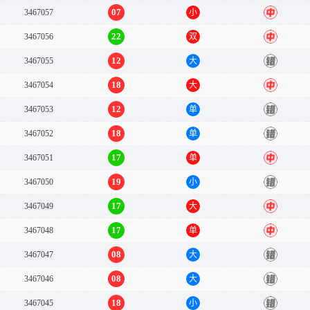
07
3467057
小
中
22
3467056
双
中
12
3467055
大
错
18
3467054
大
中
12
3467053
单
错
18
3467052
单
错
17
3467051
单
中
19
3467050
小
错
17
3467049
大
中
17
3467048
单
中
08
3467047
大
错
08
3467046
大
错
18
3467045
小
错