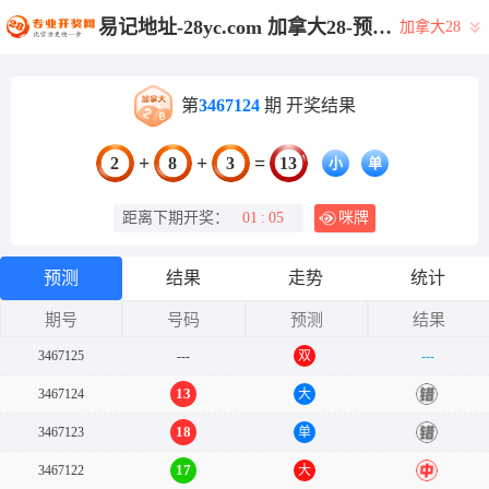
易记地址-28yc.com 加拿大28-预测|加拿大PC结果查询|加拿大PC在线预测|28在线预测咪牌查询_专注研究咪牌_加拿大PC结果走势_官方数据!
加拿大28
第
3467124
期 开奖结果
+
+
=
2
8
3
13
小
单
距离下期开奖：
01
:
05
咪牌
预测
结果
走势
统计
期号
号码
预测
结果
3467125
---
双
---
13
3467124
大
错
18
3467123
单
错
17
3467122
大
中