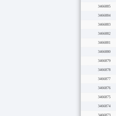
3466886
3466885
3466884
3466883
3466882
3466881
3466880
3466879
3466878
3466877
3466876
3466875
3466874