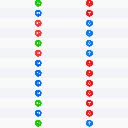
09
小
16
大
09
单
07
双
07
大
11
双
18
小
14
大
25
大
10
双
14
双
05
单
20
双