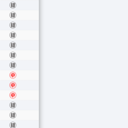
中
错
错
错
错
错
错
错
中
中
中
错
错