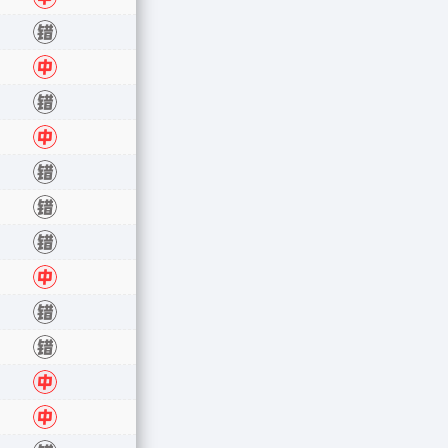
中
错
中
错
中
错
错
错
中
错
错
中