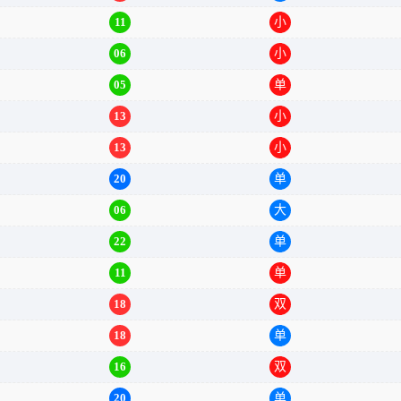
08
单
11
小
06
小
05
单
13
小
13
小
20
单
06
大
22
单
11
单
18
双
18
单
16
双