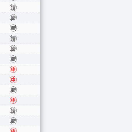
错
错
错
错
错
错
错
中
中
错
中
错
错