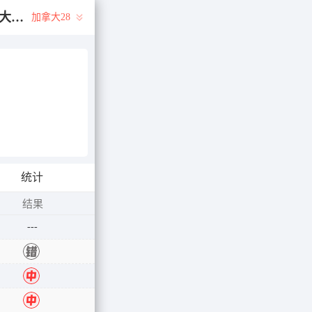
易记地址-28yc.com 加拿大28-预测|加拿大PC结果查询|加拿大PC在线预测|28在线预测咪牌查询_专注研究咪牌_加拿大PC结果走势_官方数据!
加拿大28
统计
结果
---
错
错
中