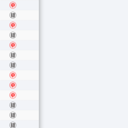
错
中
错
中
错
中
错
错
中
中
中
错
错