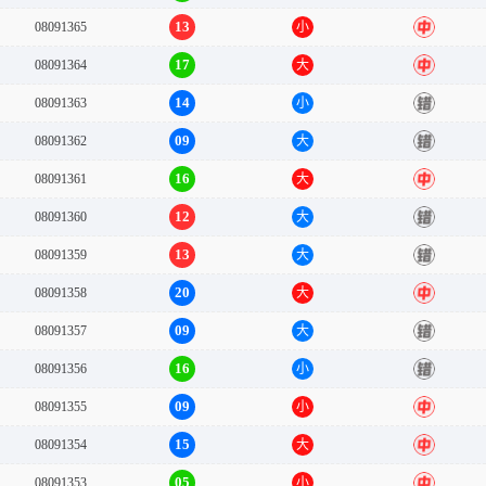
13
08091365
小
中
17
08091364
大
中
14
08091363
小
错
09
08091362
大
错
16
08091361
大
中
12
08091360
大
错
13
08091359
大
错
20
08091358
大
中
09
08091357
大
错
16
08091356
小
错
09
08091355
小
中
15
08091354
大
中
05
08091353
小
中