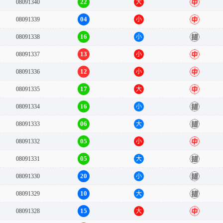
22
08091340
大
中
04
08091339
小
中
16
08091338
小
错
13
08091337
小
中
12
08091336
小
中
17
08091335
大
中
16
08091334
小
错
06
08091333
大
错
05
08091332
小
中
05
08091331
大
错
20
08091330
小
错
10
08091329
大
错
15
08091328
大
中