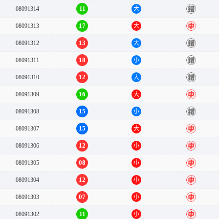
11
08091314
大
错
17
08091313
大
中
13
08091312
大
错
18
08091311
小
错
12
08091310
大
错
16
08091309
大
中
15
08091308
小
错
15
08091307
大
中
12
08091306
小
中
08
08091305
小
中
12
08091304
小
中
07
08091303
小
中
11
08091302
小
中