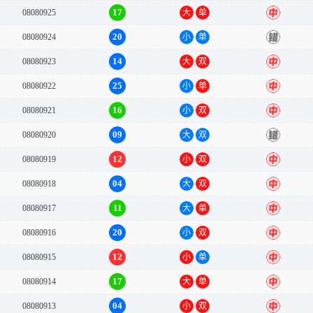
17
08080925
大
单
中
20
08080924
小
单
错
14
08080923
大
双
中
25
08080922
小
单
中
16
08080921
小
双
中
09
08080920
大
双
错
12
08080919
小
双
中
04
08080918
大
双
中
11
08080917
大
单
中
20
08080916
小
双
中
12
08080915
小
单
中
17
08080914
大
单
中
04
08080913
小
双
中