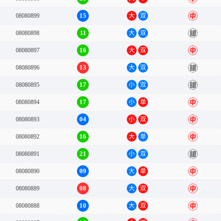
15
08080899
大
双
中
11
08080898
大
双
错
16
08080897
大
双
中
13
08080896
大
双
错
17
08080895
小
双
错
17
08080894
小
单
中
04
08080893
小
双
中
16
08080892
大
单
中
21
08080891
小
双
错
09
08080890
大
单
中
08
08080889
大
双
中
10
08080888
大
双
中