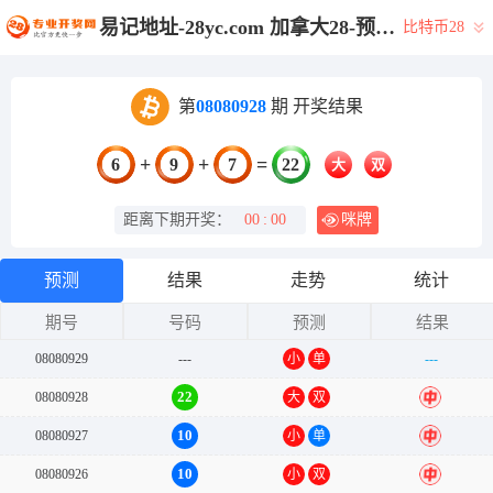
易记地址-28yc.com 加拿大28-预测|加拿大PC结果查询|加拿大PC在线预测|28在线预测咪牌查询_专注研究咪牌_加拿大PC结果走势_官方数据!
比特币28
第
08080928
期 开奖结果
+
+
=
6
9
7
22
大
双
距离下期开奖：
00
:
00
咪牌
预测
结果
走势
统计
期号
号码
预测
结果
08080929
---
小
单
---
22
08080928
大
双
中
10
08080927
小
单
中
10
08080926
小
双
中