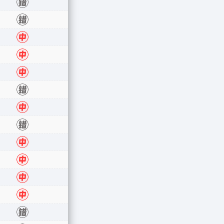
错
错
中
中
中
错
中
错
中
中
中
中
错