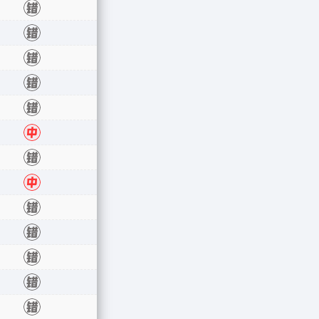
错
错
错
错
错
中
错
中
错
错
错
错
错