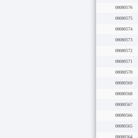
08080576
08080575
08080574
08080573
08080572
08080571
08080570
08080569
08080568
08080567
08080566
08080565
08080564