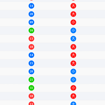
14
大
20
大
09
小
16
小
13
大
18
大
14
大
15
大
20
小
21
小
11
小
18
大
13
大