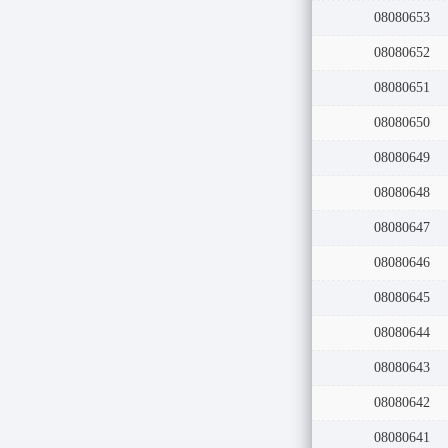
08080653
08080652
08080651
08080650
08080649
08080648
08080647
08080646
08080645
08080644
08080643
08080642
08080641