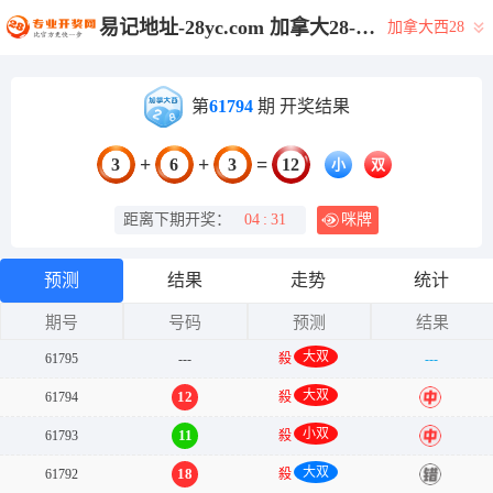
易记地址-28yc.com 加拿大28-预测|加拿大PC结果查询|加拿大PC在线预测|28在线预测咪牌查询_专注研究咪牌_加拿大PC结果走势_官方数据!
加拿大西28
第
61794
期 开奖结果
+
+
=
3
6
3
12
小
双
距离下期开奖：
04
:
31
咪牌
预测
结果
走势
统计
期号
号码
预测
结果
大双
61795
---
殺
---
大双
12
61794
殺
中
小双
11
61793
殺
中
大双
18
61792
殺
错