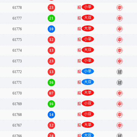
小单
23
61778
殺
中
大双
21
61777
殺
中
大单
10
61776
殺
中
小单
12
61775
殺
中
大双
13
61774
殺
中
小单
23
61773
殺
中
小单
13
61772
殺
错
大双
16
61771
殺
错
大单
07
61770
殺
中
小双
16
61769
殺
中
小双
14
61768
殺
中
大单
12
61767
殺
中
大双
24
61766
殺
错