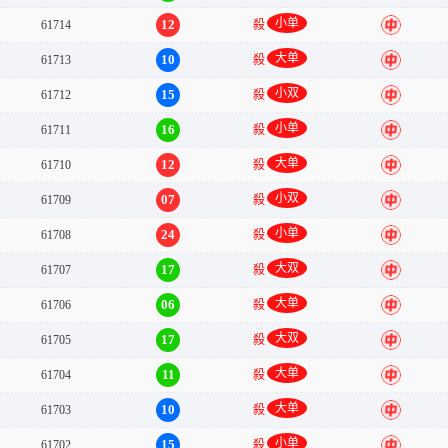
小单
12
61714
殺
中
大单
10
61713
殺
中
小双
15
61712
殺
中
小单
16
61711
殺
中
大单
12
61710
殺
中
小双
07
61709
殺
中
小单
24
61708
殺
中
大双
17
61707
殺
中
大单
06
61706
殺
中
大双
17
61705
殺
中
大单
11
61704
殺
中
大单
10
61703
殺
中
小单
15
61702
殺
中